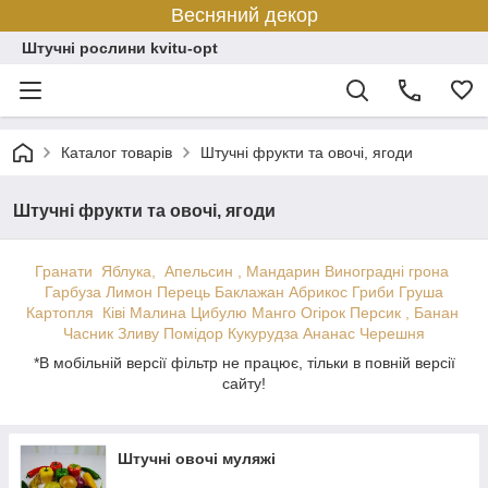
Весняний декор
Штучні рослини kvitu-opt
Каталог товарів
Штучні фрукти та овочі, ягоди
Штучні фрукти та овочі, ягоди
Гранати
Яблука,
Апельсин
, Мандарин
Виноградні грона
Гарбуза
Лимон
Перець
Баклажан
Абрикос
Гриби
Груша
Картопля
Ківі
Малина
Цибулю
Манго
Огірок
Персик
, Банан
Часник
Зливу
Помідор
Кукурудза
Ананас
Черешня
*В мобільній версії фільтр не працює, тільки в повній версії
сайту!
Штучні овочі муляжі