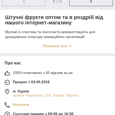
1
/ 15
Штучні фрукти оптом та в роздріб від
нашого інтернет-магазину
Муляжі із пластику та пінопласту використовують для
декорування інтер'єру комерційних організацій:
при оформленні вітрин магазинів;
Показати все
як освітній реквізит у навчальних закладах;
для декорування літніх майданчиків;
Про нас
для прикраси внутрішніх приміщень барів, кафе та
ресторанів;
100% позитивних з 45 відгуків за рік
при складанні композицій у квіткових магазинах та ін.
Працює з 03.09.2018
Для організацій та підприємств оптимальний варіант –
купівля штучних фруктів оптом, що дозволяє заощадити
м. Харків
частину фінансів. Великі груші та апельсини, мандарини,
вулиця Тюрінська, 124, Харків, Україна
перчики, капуста, кукурудза, зв'язки цибулі та часнику, дрібні
горіхи, яблука та гриби ідеально підходять для складання
Контакти
унікальних композицій та топіаріїв
Сьогодні працює з 09:00 до 16:00
Головна особливість штучних овочів і фруктів у їхній