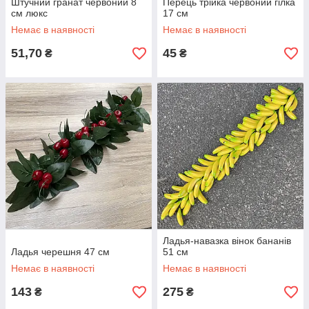
Штучний гранат червоний 8
Перець трійка червоний гілка
см люкс
17 см
Немає в наявності
Немає в наявності
51,70
45
₴
₴
Ладья-навазка вінок бананів
Ладья черешня 47 см
51 см
Немає в наявності
Немає в наявності
143
275
₴
₴