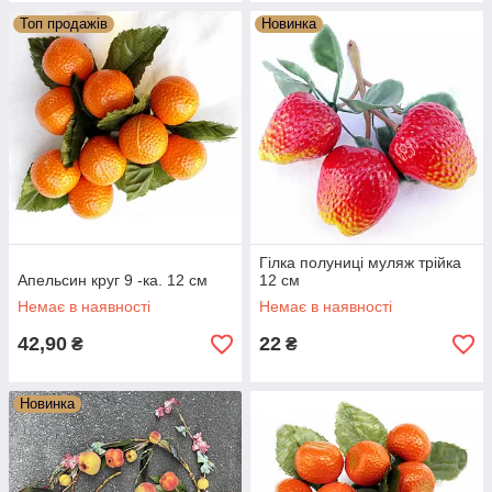
Топ продажів
Новинка
Гілка полуниці муляж трійка
Апельсин круг 9 -ка. 12 см
12 см
Немає в наявності
Немає в наявності
42,90
22
₴
₴
Новинка