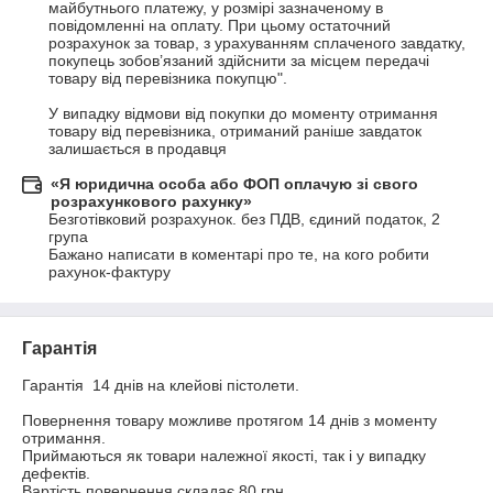
майбутнього платежу, у розмірі зазначеному в 
повідомленні на оплату. При цьому остаточний 
розрахунок за товар, з урахуванням сплаченого завдатку, 
покупець зобов’язаний здійснити за місцем передачі 
товару від перевізника покупцю".

У випадку відмови від покупки до моменту отримання 
товару від перевізника, отриманий раніше завдаток 
залишається в продавця
«Я юридична особа або ФОП оплачую зі свого
розрахункового рахунку»
Безготівковий розрахунок. без ПДВ, єдиний податок, 2 
група

Бажано написати в коментарі про те, на кого робити 
рахунок-фактуру
Гарантія
Гарантія  14 днів на клейові пістолети.

Повернення товару можливе протягом 14 днів з моменту 
отримання.

Приймаються як товари належної якості, так і у випадку 
дефектів.

Вартість повернення складає 80 грн.
