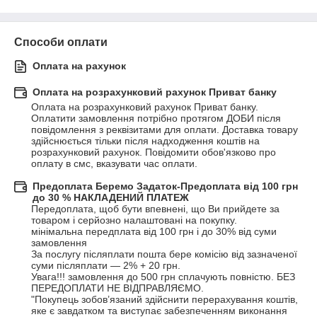
Способи оплати
Оплата на рахунок
Оплата на розрахунковий рахунок Приват банку
Оплата на розрахунковий рахунок Приват банку. 
Оплатити замовлення потрібно протягом ДОБИ після 
повідомлення з реквізитами для оплати. Доставка товару 
здійснюється тільки після надходження коштів на 
розрахунковий рахунок. Повідомити обов'язково про 
оплату в смс, вказувати час оплати.
Предоплата Беремо Задаток-Предоплата від 100 грн
до 30 % НАКЛАДЕНИЙ ПЛАТЕЖ
Передоплата, щоб бути впевнені, що Ви прийдете за 
товаром і серйозно налаштовані на покупку.

мінімальна передплата від 100 грн і до 30% від суми 
замовлення

За послугу післяплати пошта бере комісію від зазначеної 
суми післяплати — 2% + 20 грн.

Увага!!! замовлення до 500 грн сплачують повністю. БЕЗ 
ПЕРЕДОПЛАТИ НЕ ВІДПРАВЛЯЄМО.

"Покупець зобов’язаний здійснити перерахування коштів, 
яке є завдатком та виступає забезпеченням виконання 