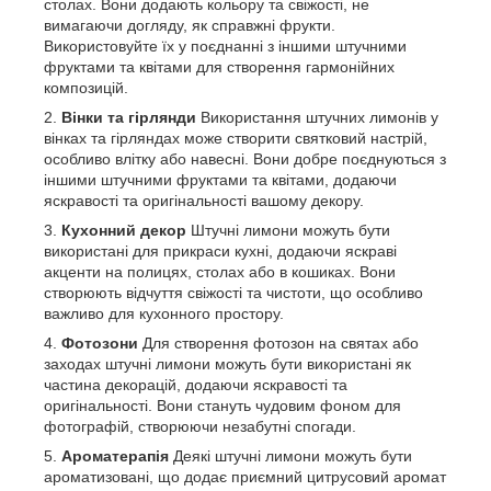
столах. Вони додають кольору та свіжості, не
вимагаючи догляду, як справжні фрукти.
Використовуйте їх у поєднанні з іншими штучними
фруктами та квітами для створення гармонійних
композицій.
Вінки та гірлянди
Використання штучних лимонів у
вінках та гірляндах може створити святковий настрій,
особливо влітку або навесні. Вони добре поєднуються з
іншими штучними фруктами та квітами, додаючи
яскравості та оригінальності вашому декору.
Кухонний декор
Штучні лимони можуть бути
використані для прикраси кухні, додаючи яскраві
акценти на полицях, столах або в кошиках. Вони
створюють відчуття свіжості та чистоти, що особливо
важливо для кухонного простору.
Фотозони
Для створення фотозон на святах або
заходах штучні лимони можуть бути використані як
частина декорацій, додаючи яскравості та
оригінальності. Вони стануть чудовим фоном для
фотографій, створюючи незабутні спогади.
Ароматерапія
Деякі штучні лимони можуть бути
ароматизовані, що додає приємний цитрусовий аромат