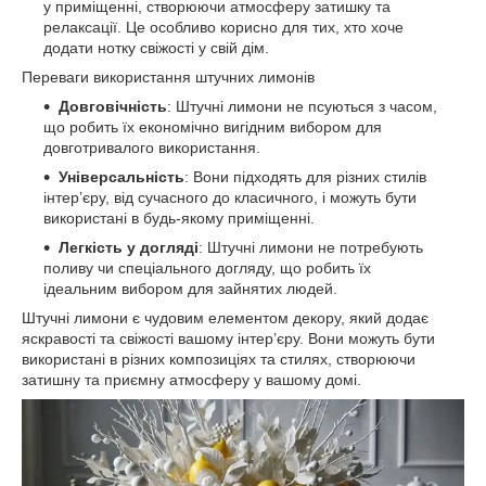
у приміщенні, створюючи атмосферу затишку та
релаксації. Це особливо корисно для тих, хто хоче
додати нотку свіжості у свій дім.
Переваги використання штучних лимонів
Довговічність
: Штучні лимони не псуються з часом,
що робить їх економічно вигідним вибором для
довготривалого використання.
Універсальність
: Вони підходять для різних стилів
інтер’єру, від сучасного до класичного, і можуть бути
використані в будь-якому приміщенні.
Легкість у догляді
: Штучні лимони не потребують
поливу чи спеціального догляду, що робить їх
ідеальним вибором для зайнятих людей.
Штучні лимони є чудовим елементом декору, який додає
яскравості та свіжості вашому інтер’єру. Вони можуть бути
використані в різних композиціях та стилях, створюючи
затишну та приємну атмосферу у вашому домі.