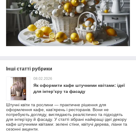
Інші статті рубрики
08.02.2026
Як оформити кафе штучними квітами: ідеї
для інтерʼєру та фасаду
Штучні квіти та рослини — практичне рішення для
оформлення кафе, кавʼярень і ресторанів. Вони не
потребують догляду, виглядають реалістично та підходять
для інтерʼєру й фасаду. У статті зібрані найкращі ідеї декору
кафе штучними квітами: зелені стіни, квітучі дерева, ліани та
сезонні акценти.