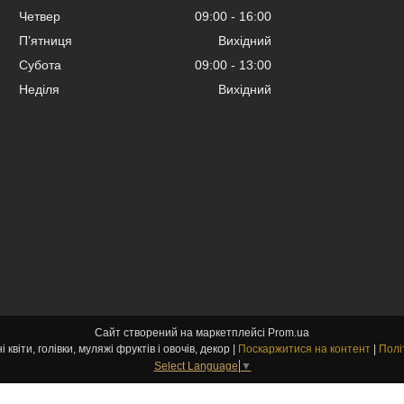
Четвер
09:00
16:00
Пʼятниця
Вихідний
Субота
09:00
13:00
Неділя
Вихідний
Сайт створений на маркетплейсі
Prom.ua
kvitu-opt.com.ua Штучні квіти, голівки, муляжі фруктів і овочів, декор |
Поскаржитися на контент
|
Полі
Select Language
▼