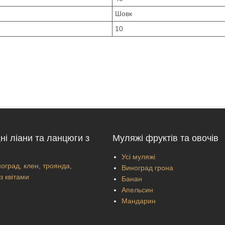
Шовк
10
ні ліани та ланцюги з
Муляжі фруктів та овочів
Усі муляжі
оград, клен, троянда,
Виноград грона
з квітами
Банан
Апельсин
Мандарин