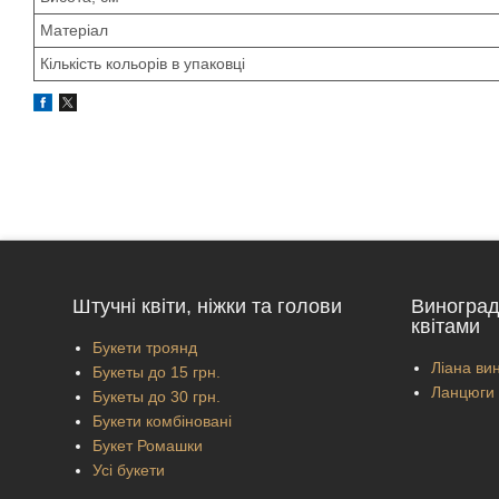
Матеріал
Кількість кольорів в упаковці
Штучні квіти, ніжки та голови
Виноград
квітами
Букети троянд
Ліана вин
Букеты до 15 грн.
Ланцюги 
Букеты до 30 грн.
Букети комбіновані
Букет Ромашки
Усі букети