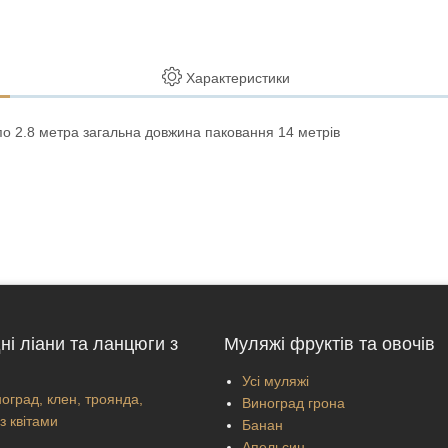
Характеристики
по 2.8 метра загальна довжина паковання 14 метрів
ні ліани та ланцюги з
Муляжі фруктів та овочів
Усі муляжі
оград, клен, троянда,
Виноград грона
з квітами
Банан
Апельсин