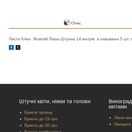
Опис
Листя Клен Жовтий Ліана Штучна 14 метрів в пакованні 5 шт. 
Штучні квіти, ніжки та голови
Виноград
квітами
Букети троянд
Ліана вин
Букеты до 15 грн.
Ланцюги 
Букеты до 30 грн.
Букети комбіновані