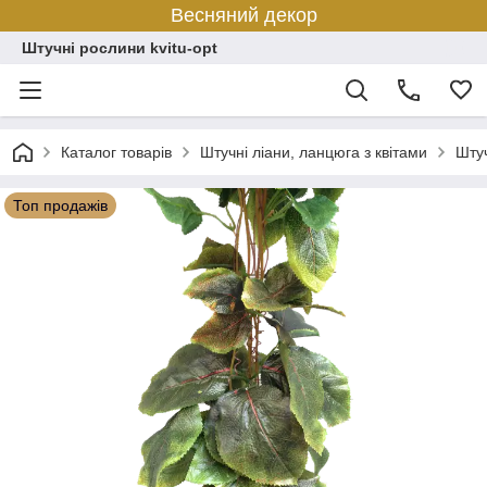
Весняний декор
Штучні рослини kvitu-opt
Каталог товарів
Штучні ліани, ланцюга з квітами
Штуч
Топ продажів