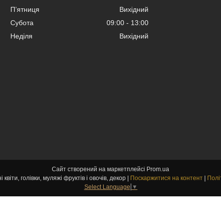
Пʼятниця
Вихідний
Субота
09:00
13:00
Неділя
Вихідний
Сайт створений на маркетплейсі
Prom.ua
kvitu-opt.com.ua Штучні квіти, голівки, муляжі фруктів і овочів, декор |
Поскаржитися на контент
|
Полі
Select Language
▼