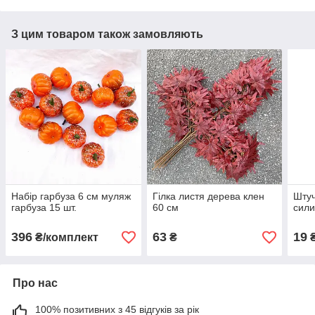
З цим товаром також замовляють
Набір гарбуза 6 см муляж
Гілка листя дерева клен
Штуч
гарбуза 15 шт.
60 см
сили
396
63
19
₴/комплект
₴
Про нас
100% позитивних з 45 відгуків за рік