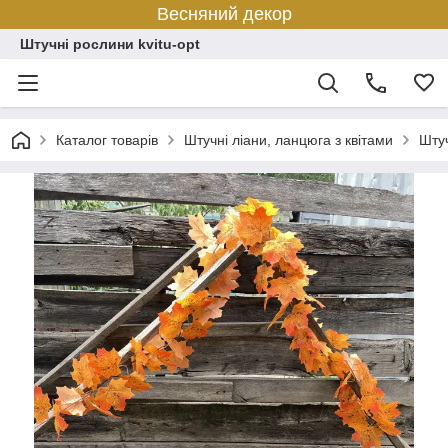
Весняний декор
Штучні рослини kvitu-opt
Каталог товарів
Штучні ліани, ланцюга з квітами
Штуч