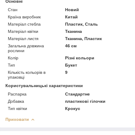
Основні
Стан
Новий
Країна виробник
Китай
Матеріал стебла
Пластик, Сталь
Матеріал квітки
Тканина
Матеріал листя
Тканина, Пластик
Загальна довжина
46 см
рослини
Колір
Різні кольори
Тип
Букет
Кількість кольорів в
9
упаковці
Користувальницькі характеристики
Распарка
Стандартне
Добавка
пластикові гілочки
Тип квітки
Крокус
Приховати