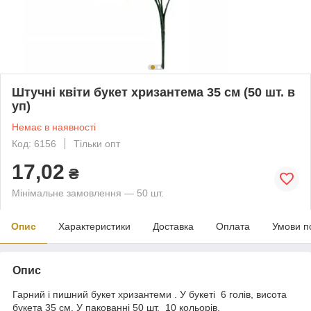
Штучні квіти букет хризантема 35 см (50 шт. в
уп)
Немає в наявності
Код: 6156
Тільки опт
17,02
₴
Мінімальне замовлення — 50 шт.
Опис
Характеристики
Доставка
Оплата
Умови п
Опис
Гарний і пишний букет хризантеми . У букеті 6 голів, висота
букета 35 см. У пакованні 50 шт. 10 кольорів.