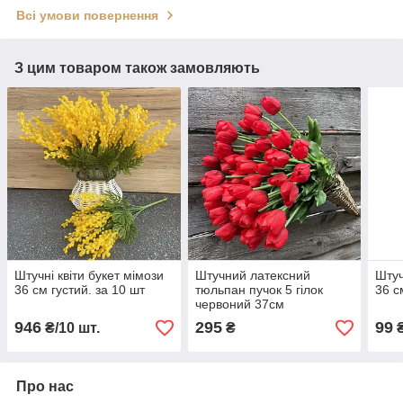
Всі умови повернення
З цим товаром також замовляють
Штучні квіти букет мімози
Штучний латексний
Штуч
36 см густий. за 10 шт
тюльпан пучок 5 гілок
36 с
червоний 37см
946
295
99
₴/10 шт.
₴
Про нас