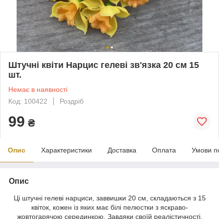
Штучні квіти Нарцис гелеві зв'язка 20 см 15
шт.
Немає в наявності
Код: 100422
Роздріб
99
₴
Опис
Характеристики
Доставка
Оплата
Умови п
Опис
Ці штучні гелеві нарциси, заввишки 20 см, складаються з 15
квіток, кожен із яких має білі пелюстки з яскраво-
жовтогарячою серединкою. Завдяки своїй реалістичності,