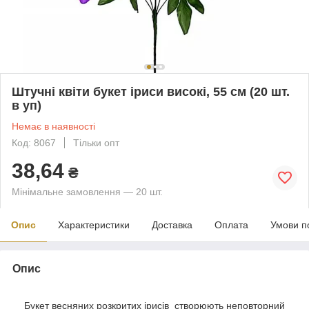
Штучні квіти букет іриси високі, 55 см (20 шт.
в уп)
Немає в наявності
Код: 8067
Тільки опт
38,64
₴
Мінімальне замовлення — 20 шт.
Опис
Характеристики
Доставка
Оплата
Умови п
Опис
Букет весняних розкритих ірисів створюють неповторний