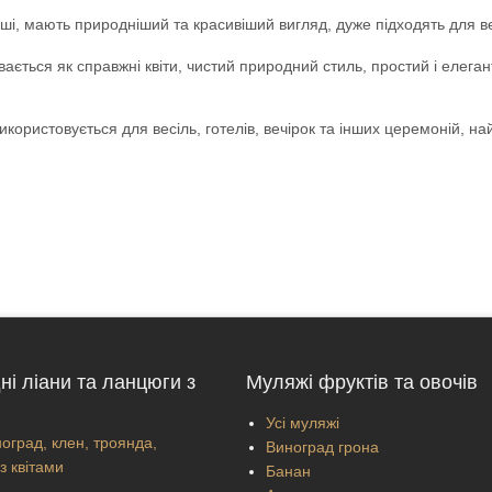
ичніші, мають природніший та красивіший вигляд, дуже підходять для
вається як справжні квіти, чистий природний стиль, простий і елеган
 Використовується для весіль, готелів, вечірок та інших церемоній, на
ні ліани та ланцюги з
Муляжі фруктів та овочів
Усі муляжі
оград, клен, троянда,
Виноград грона
з квітами
Банан