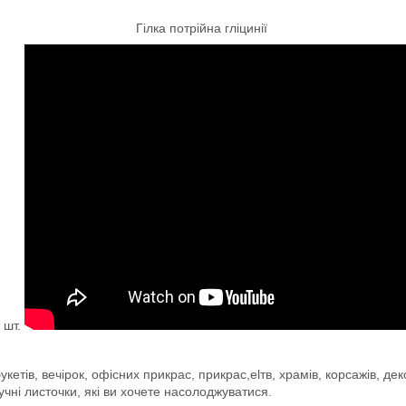
Гілка потрійна гліцинії
 шт.
укетів, вечірок, офісних прикрас, прикрас,elтв, храмів, корсажів, д
тучні листочки, які ви хочете насолоджуватися.