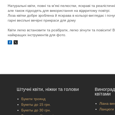
Натуральні квіти, повні та м'які пелюстки, яскраві та реаліст
але також підходять для використання на відкритому повітрі.
Лоза квітки добре зроблена й яскрава в кольорі-виглядає і почу
гарні весільні вечірні прикраси для дому
Квіти легко встановити та розібрати, легко зігнути та повісити!
найкращих інструментів для фото.
Штучні квіти, ніжки та голови
Виноград
квітами
Букети троянд
Ліана вин
Букеты до 15 грн.
Ланцюги 
Букеты до 30 грн.