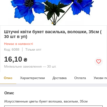
Штучні квіти букет василька, волошки, 35см (
30 шт в уп)
Немає в наявності
Код: 6088
Тільки опт
16,10
₴
Мінімальне замовлення — 30 шт.
Опис
Характеристики
Доставка
Оплата
Умови п
Опис
Искусственные цветы букет волошка, васильки, 35см