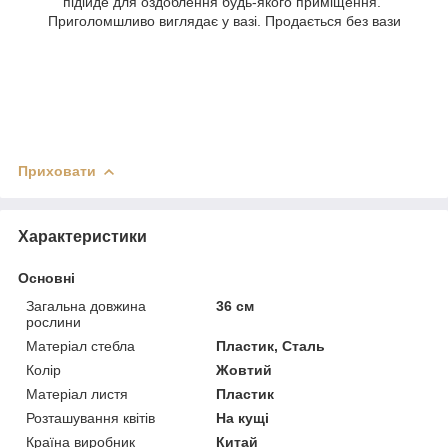
підійде для оздоблення будь-якого приміщення.
Приголомшливо виглядає у вазі. Продається без вази
Приховати
Характеристики
Основні
Загальна довжина
36 см
рослини
Матеріал стебла
Пластик, Сталь
Колір
Жовтий
Матеріал листя
Пластик
Розташування квітів
На кущі
Країна виробник
Китай