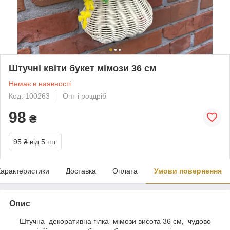
Штучні квіти букет мімози 36 см
Немає в наявності
Код: 100263
Опт і роздріб
98
₴
95 ₴
від 5 шт.
арактеристики
Доставка
Оплата
Умови повернення
Опис
Штучна декоративна гілка мімози висота 36 см, чудово