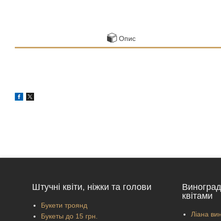
Опис
Штучні квіти, ніжки та голови
Виноград
квітами
Букети троянд
Ліана вин
Букеты до 15 грн.