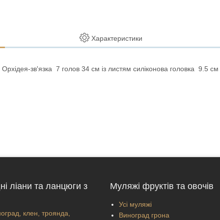
Характеристики
Орхідея-зв'язка 7 голов 34 см із листям силіконова головка 9.5 см
ні ліани та ланцюги з
Муляжі фруктів та овочів
Усі муляжі
оград, клен, троянда,
Виноград грона