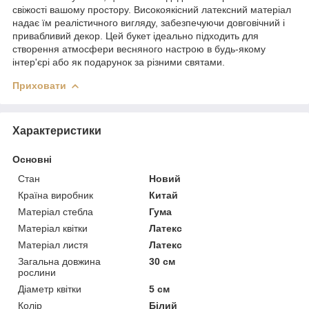
свіжості вашому простору. Високоякісний латексний матеріал
надає їм реалістичного вигляду, забезпечуючи довговічний і
привабливий декор. Цей букет ідеально підходить для
створення атмосфери весняного настрою в будь-якому
інтер'єрі або як подарунок за різними святами.
Приховати
Характеристики
Основні
Стан
Новий
Країна виробник
Китай
Матеріал стебла
Гума
Матеріал квітки
Латекс
Матеріал листя
Латекс
Загальна довжина
30 см
рослини
Діаметр квітки
5 см
Колір
Білий