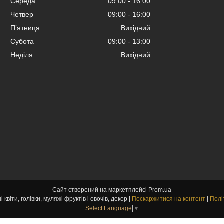
Середа
09:00
16:00
Четвер
09:00
16:00
Пʼятниця
Вихідний
Субота
09:00
13:00
Неділя
Вихідний
Сайт створений на маркетплейсі
Prom.ua
kvitu-opt.com.ua Штучні квіти, голівки, муляжі фруктів і овочів, декор |
Поскаржитися на контент
|
Полі
Select Language
▼