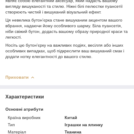
являє собою елегантний аксесуар, який надасть вашому
вигляду вишуканості та стилю. Ніжні білі пелюстки пуансетії
створюють чистий і вишуканий візуальний ефект.
Ця невелика бутон'єрка стане вишуканим акцентом вашого
вбрання, надаючи йому особливого шарму. Біла пуансетія,
ніби свіжий бутон, додасть вашому образу природної краси та
легкості.
Носіть цю бутон'єрку на важливих подіях, весілля або інших
особливих випадках, щоб підкреслити ваш вишуканий смак і
додати нотку елегантності до вашого стилю.
Приховати
Характеристики
Основні атрибути
Країна виробник
Китай
Тип
Іграшки на ялинку
Матеріал
Тканина