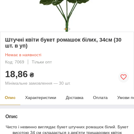
Штучні квіти букет ромашок білих, 34см (30
шт. в уп)
Немає в наявності
Код: 7069
Тільки опт
18,86
₴
Мінімальне замовлення — 30 шт.
Опис
Характеристики
Доставка
Оплата
Умови п
Опис
Чисто і невинно виглядає букет штучних ромашок білий. Букет
висотою 34 см складається з дев'яти тришарових квіток